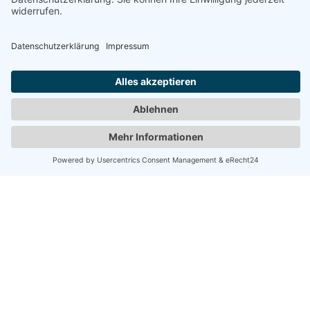
Hochdruck- und Dampfstrahlreinigung
Entrostung mit Höchstdruck bis 2800 bar
Druckluftstrahlen
Konservierung von Bauteilen
Schiffs- und Industrieanstriche
Beschichtung von Industrieböden
Korrosionsschutz im Stahl- und Wasserbau
Spezialreinigung von Industrieanlagen
Zertifiziertes
Qualitätsmanagement DIN EN ISO 9001
(seit 1998)
DIN EN1090-2 Zertifizierung